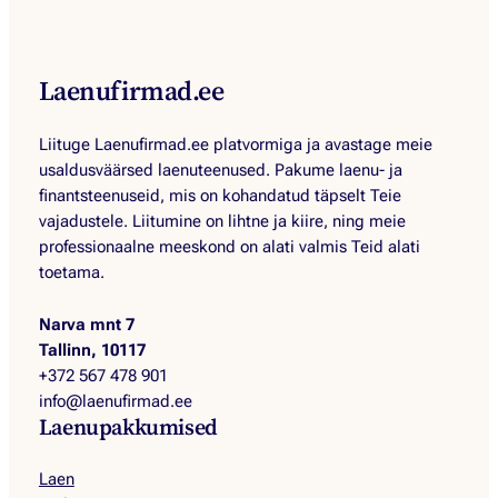
Laenufirmad.ee
Liituge Laenufirmad.ee platvormiga ja avastage meie
usaldusväärsed laenuteenused. Pakume laenu- ja
finantsteenuseid, mis on kohandatud täpselt Teie
vajadustele. Liitumine on lihtne ja kiire, ning meie
professionaalne meeskond on alati valmis Teid alati
toetama.
Narva mnt 7
Tallinn, 10117
+372 567 478 901
info@laenufirmad.ee
Laenupakkumised
Laen