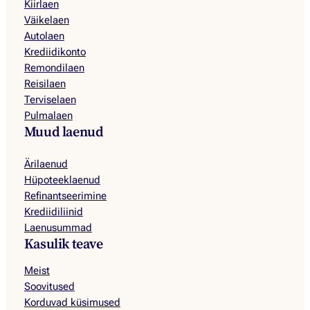
Kiirlaen
Väikelaen
Autolaen
Krediidikonto
Remondilaen
Reisilaen
Terviselaen
Pulmalaen
Muud laenud
Ärilaenud
Hüpoteeklaenud
Refinantseerimine
Krediidiliinid
Laenusummad
Kasulik teave
Meist
Soovitused
Korduvad küsimused