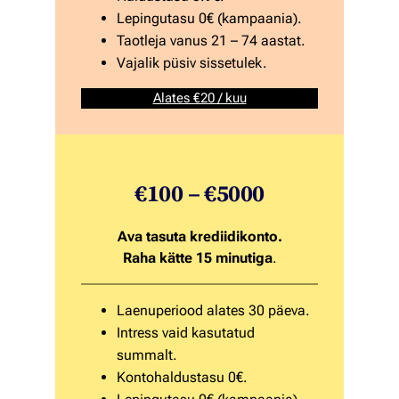
Lepingutasu 0€ (kampaania).
Taotleja vanus 21 – 74 aastat.
Vajalik püsiv sissetulek.
Alates €20 / kuu
€100 – €5000
Ava tasuta krediidikonto.
Raha kätte 15 minutiga
.
Laenuperiood alates 30 päeva.
Intress vaid kasutatud
summalt.
Kontohaldustasu 0€.