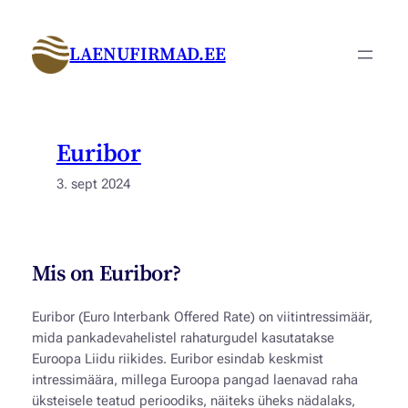
Liigu
sisu
LAENUFIRMAD.EE
juurde
Euribor
3. sept 2024
Mis on Euribor?
Euribor (Euro Interbank Offered Rate) on viitintressimäär,
mida pankadevahelistel rahaturgudel kasutatakse
Euroopa Liidu riikides. Euribor esindab keskmist
intressimäära, millega Euroopa pangad laenavad raha
üksteisele teatud perioodiks, näiteks üheks nädalaks,