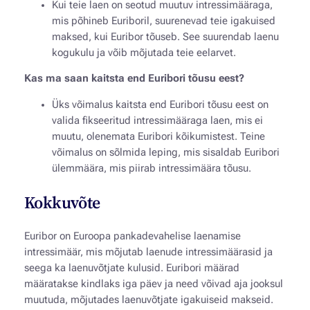
Kui teie laen on seotud muutuv intressimääraga,
mis põhineb Euriboril, suurenevad teie igakuised
maksed, kui Euribor tõuseb. See suurendab laenu
kogukulu ja võib mõjutada teie eelarvet.
Kas ma saan kaitsta end Euribori tõusu eest?
Üks võimalus kaitsta end Euribori tõusu eest on
valida fikseeritud intressimääraga laen, mis ei
muutu, olenemata Euribori kõikumistest. Teine
võimalus on sõlmida leping, mis sisaldab Euribori
ülemmäära, mis piirab intressimäära tõusu.
Kokkuvõte
Euribor on Euroopa pankadevahelise laenamise
intressimäär, mis mõjutab laenude intressimäärasid ja
seega ka laenuvõtjate kulusid. Euribori määrad
määratakse kindlaks iga päev ja need võivad aja jooksul
muutuda, mõjutades laenuvõtjate igakuiseid makseid.