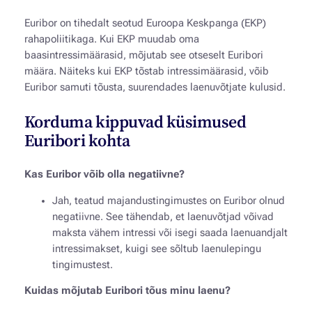
Euribor on tihedalt seotud Euroopa Keskpanga (EKP)
rahapoliitikaga. Kui EKP muudab oma
baasintressimäärasid, mõjutab see otseselt Euribori
määra. Näiteks kui EKP tõstab intressimäärasid, võib
Euribor samuti tõusta, suurendades laenuvõtjate kulusid.
Korduma kippuvad küsimused
Euribori kohta
Kas Euribor võib olla negatiivne?
Jah, teatud majandustingimustes on Euribor olnud
negatiivne. See tähendab, et laenuvõtjad võivad
maksta vähem intressi või isegi saada laenuandjalt
intressimakset, kuigi see sõltub laenulepingu
tingimustest.
Kuidas mõjutab Euribori tõus minu laenu?