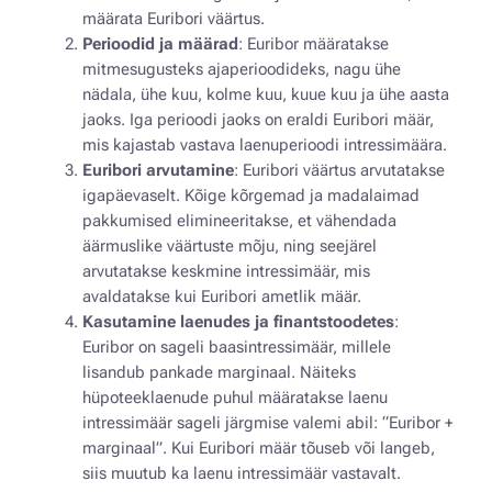
määrata Euribori väärtus.
Perioodid ja määrad
: Euribor määratakse
mitmesugusteks ajaperioodideks, nagu ühe
nädala, ühe kuu, kolme kuu, kuue kuu ja ühe aasta
jaoks. Iga perioodi jaoks on eraldi Euribori määr,
mis kajastab vastava laenuperioodi intressimäära.
Euribori arvutamine
: Euribori väärtus arvutatakse
igapäevaselt. Kõige kõrgemad ja madalaimad
pakkumised elimineeritakse, et vähendada
äärmuslike väärtuste mõju, ning seejärel
arvutatakse keskmine intressimäär, mis
avaldatakse kui Euribori ametlik määr.
Kasutamine laenudes ja finantstoodetes
:
Euribor on sageli baasintressimäär, millele
lisandub pankade marginaal. Näiteks
hüpoteeklaenude puhul määratakse laenu
intressimäär sageli järgmise valemi abil: “Euribor +
marginaal”. Kui Euribori määr tõuseb või langeb,
siis muutub ka laenu intressimäär vastavalt.