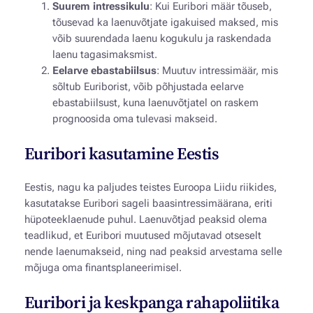
Suurem intressikulu
: Kui Euribori määr tõuseb,
tõusevad ka laenuvõtjate igakuised maksed, mis
võib suurendada laenu kogukulu ja raskendada
laenu tagasimaksmist.
Eelarve ebastabiilsus
: Muutuv intressimäär, mis
sõltub Euriborist, võib põhjustada eelarve
ebastabiilsust, kuna laenuvõtjatel on raskem
prognoosida oma tulevasi makseid.
Euribori kasutamine Eestis
Eestis, nagu ka paljudes teistes Euroopa Liidu riikides,
kasutatakse Euribori sageli baasintressimäärana, eriti
hüpoteeklaenude puhul. Laenuvõtjad peaksid olema
teadlikud, et Euribori muutused mõjutavad otseselt
nende laenumakseid, ning nad peaksid arvestama selle
mõjuga oma finantsplaneerimisel.
Euribori ja keskpanga rahapoliitika