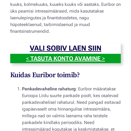
kuuks, kolmekuuks, kuueks kuuks või aastaks. Euribor on
üks peamisi intressimäärasid, mida kasutatakse
laenulepingutes ja finantstoodetes, nagu
hüpoteeklaenud, tarbimislaenud ja muud
finantsinstrumendid.
VALI SOBIV LAEN SIIN
<
TASUTA KONTO AVAMINE
>
Kuidas Euribor toimib?
Pankadevaheline rahaturg
: Euribor määratakse
Euroopa Liidu suurte pankade poolt, kes osalevad
pankadevahelisel rahaturul. Need pangad esitavad
igapäevaselt oma hinnangulise intressimäära,
millega nad on valmis laenama raha teistele
pankadele kindlaks perioodiks. Need
intressimäärad kogutakse ja keskmistatakse, et