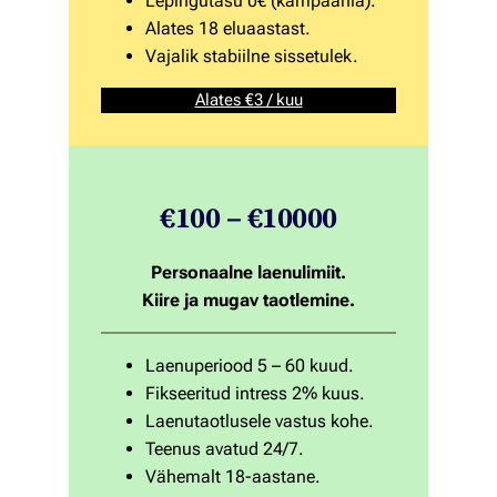
Lepingutasu 0€ (kampaania).
Alates 18 eluaastast.
Vajalik stabiilne sissetulek.
Alates €3 / kuu
€100 – €10000
Personaalne laenulimiit.
Kiire ja mugav taotlemine.
Laenuperiood 5 – 60 kuud.
Fikseeritud intress 2% kuus.
Laenutaotlusele vastus kohe.
Teenus avatud 24/7.
Vähemalt 18-aastane.