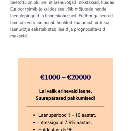
Seetõttu on oluline, et laenuvõtjad mõistaksid, kuidas
Euribor toimib ja kuidas see võib mõjutada nende
laenulepinguid ja finantskohustusi. Euriboriga seotud
laenude võtmine nõuab hoolikat kaalumist, eriti kui
laenuvõtja eelistab stabiilseid ja prognoositavaid
makseid.
€1000 – €20000
Lai valik erinevaid laene.
Suurepärased pakkumised!
Laenuperiood 1 – 10 aastat.
Intressiga al 7.9% aastas.
Haldustasu 5.9€.