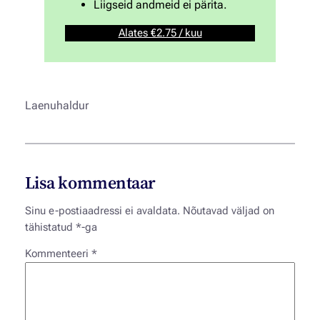
Liigseid andmeid ei pärita.
Alates €2.75 / kuu
Laenuhaldur
Lisa kommentaar
Sinu e-postiaadressi ei avaldata.
Nõutavad väljad on
tähistatud
*
-ga
Kommenteeri
*